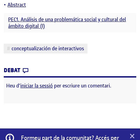
Abstract
PEC1. Análisis de una problemática social y cultural del
ámbito digital (I)
Etiquetes
conceptualización de interactivos
CONTRIBUTION
0
EL CONCEPTUALIZACIÓN DE INTERACTIVOS P
DEBAT
Heu d'
iniciar la sessió
per escriure un comentari.
×
Informació
Formeu part de la comunitat? Accés per