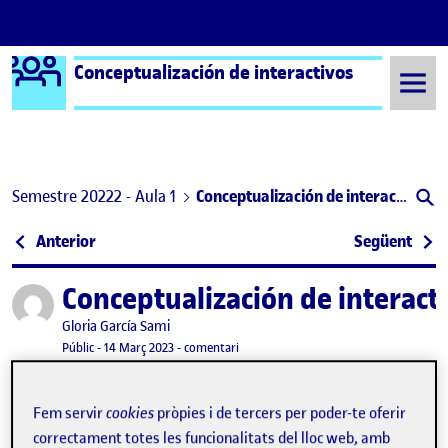
Logo Ágora
Conceptualización de interactivos
Saltar al contingut
Semestre 20222 - Aula 1
Conceptualización de interactivos PEC1 – Análisis de una problemática social y cultural del ámbito digital (I)
Navegació d'entrades
: Benvinguts i benvingudes!
: Aná
Anterior
Següent
Conceptualización de interacti
Publicat per
Publicat per
Gloria García Sami
Visibilitat:
Data de publicació
2 juny, 2023 3:54 pm
el Conceptualización de interactivos PEC
Públic
-
14 Març 2023
-
comentari
1. Mapa conceptual
Fem servir
cookies
pròpies i de tercers per poder-te oferir
correctament totes les funcionalitats del lloc web, amb