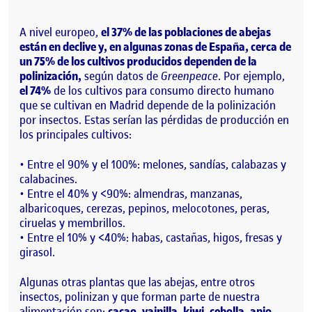
A nivel europeo,
el 37% de las poblaciones de abejas
están en declive y, en algunas zonas de España, cerca de
un 75% de los cultivos producidos dependen de la
polinización,
según datos de
Greenpeace
. Por ejemplo,
el 74%
de los cultivos para consumo directo humano
que se cultivan en Madrid depende de la polinización
por insectos. Estas serían las pérdidas de producción en
los principales cultivos:
• Entre el 90% y el 100%: melones, sandías, calabazas y
calabacines.
• Entre el 40% y <90%: almendras, manzanas,
albaricoques, cerezas, pepinos, melocotones, peras,
ciruelas y membrillos.
• Entre el 10% y <40%: habas, castañas, higos, fresas y
girasol.
Algunas otras plantas que las abejas, entre otros
insectos, polinizan y que forman parte de nuestra
alimentación son:
cacao, vainilla, kiwi, cebolla, apio,