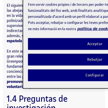
Fem servir
cookies
pròpies i de tercers per poder-t
El siguiente estudio se enfoca en la situación actual de
las abejas y el impacto que su posible extinción tendría
funcionalitats del lloc web, amb finalitats analítiqu
en la vida humana. La importancia de estos
personalitzada d'acord amb un perfil elaborat a par
polinizadores es fundamental para nuestra
Pots acceptar, rebutjar o configurar les teves preferè
supervivencia, ya que dependemos directa o
ne més informació en la nostra
política de cook
indirectamente de ellos para nuestra alimentación,
además, se estima que el
75% de la agricultura
española depende de ellas.
Acceptar
En este artículo se analizan estudios de organismos de
gran relevancia como
National Geographic o
Rebutjar
Greenpeace
. La investigación concluye que es
fundamental tomar medidas para evitar su extinción y
concienciar a la población del riesgo de su extinción,
Configurar
entre las posibles soluciones, este artículo se enfoca en
promover la agricultura ecológica y de cercanía y el
voluntariado y donaciones a ONGs
.
1.4 Preguntas de
investigación