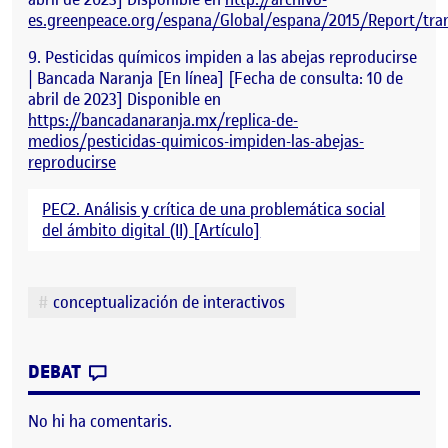
es.greenpeace.org/espana/Global/espana/2015/Report/tran
Pesticidas químicos impiden a las abejas reproducirse
| Bancada Naranja [En línea] [Fecha de consulta: 10 de
abril de 2023] Disponible en
https://bancadanaranja.mx/replica-de-
medios/pesticidas-quimicos-impiden-las-abejas-
reproducirse
PEC2. Análisis y crítica de una problemática social
del ámbito digital (II) [Artículo]
Etiquetes
conceptualización de interactivos
CONTRIBUTION
0
EL CONCEPTUALIZACIÓN DE INTERACTIVOS 
DEBAT
No hi ha comentaris.