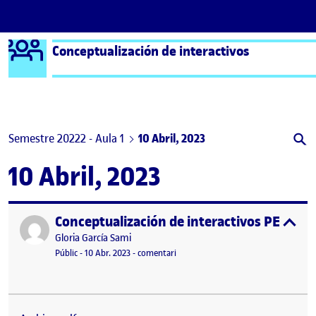
Logo Ágora
Conceptualización de interactivos
Saltar al contingut
Semestre 20222 - Aula 1
10 Abril, 2023
10 Abril, 2023
Conceptualización de interactivos PEC2 – Aná
Publicat per
expa
Publicat per
Gloria García Sami
Visibilitat:
Data de publicació
2 juny, 2023 3:54 pm
el Conceptualización de interactivos P
Públic
-
10 Abr. 2023
-
comentari