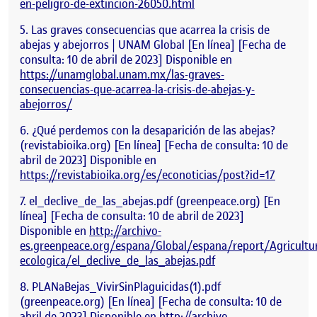
en-peligro-de-extincion-26050.html
Las graves consecuencias que acarrea la crisis de
abejas y abejorros | UNAM Global [En línea] [Fecha de
consulta: 10 de abril de 2023] Disponible en
https://unamglobal.unam.mx/las-graves-
consecuencias-que-acarrea-la-crisis-de-abejas-y-
abejorros/
¿Qué perdemos con la desaparición de las abejas?
(revistabioika.org) [En línea] [Fecha de consulta: 10 de
abril de 2023] Disponible en
https://revistabioika.org/es/econoticias/post?id=17
el_declive_de_las_abejas.pdf (greenpeace.org) [En
línea] [Fecha de consulta: 10 de abril de 2023]
Disponible en
http://archivo-
es.greenpeace.org/espana/Global/espana/report/Agricultu
ecologica/el_declive_de_las_abejas.pdf
PLANaBejas_VivirSinPlaguicidas(1).pdf
(greenpeace.org) [En línea] [Fecha de consulta: 10 de
abril de 2023] Disponible en
http://archivo-