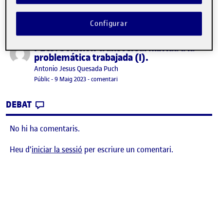
Configurar
PEC3. Solución transversal híbrida a la
Publicat per
problemática trabajada (I).
Publicat per
Antonio Jesus Quesada Puch
Visibilitat:
Data de publicació
el PEC3. Solución transversal híbrida a 
Públic
-
9 Maig 2023
-
comentari
CONTRIBUTION
0
EL PEC3. SOLUCIÓN TRANSVERSAL HÍBRIDA 
DEBAT
No hi ha comentaris.
Heu d'
iniciar la sessió
per escriure un comentari.