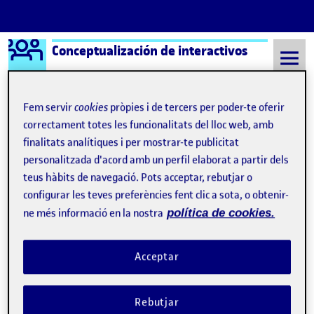
Logo Ágora
Conceptualización de interactivos
Saltar al contingut
Fem servir
cookies
pròpies i de tercers per poder-te oferir
correctament totes les funcionalitats del lloc web, amb
Semestre 20222 - Aula 1
9 Maig, 2023
finalitats analítiques i per mostrar-te publicitat
personalitzada d'acord amb un perfil elaborat a partir dels
9 Maig, 2023
teus hàbits de navegació. Pots acceptar, rebutjar o
configurar les teves preferències fent clic a sota, o obtenir-
ne més informació en la nostra
política de cookies.
Acceptar
Rebutjar