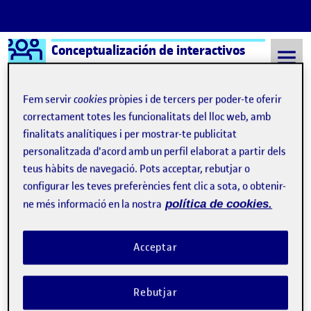
Logo Ágora
Conceptualización de interactivos
Saltar al contingut
Fem servir
cookies
pròpies i de tercers per poder-te oferir
correctament totes les funcionalitats del lloc web, amb
finalitats analítiques i per mostrar-te publicitat
Semestre 20222 - Aula 1
9 Maig, 2023
personalitzada d'acord amb un perfil elaborat a partir dels
9 Maig, 2023
teus hàbits de navegació. Pots acceptar, rebutjar o
configurar les teves preferències fent clic a sota, o obtenir-
ne més informació en la nostra
política de cookies.
PEC3. Solución transversal híbrida a la problemática trabajada (I).
Publicat per
Publicat per
Antonio Jesus Quesada Puch
Visibilitat:
Data de publicació
el PEC3. Solución transversal híbrida 
Públic
-
9 Maig 2023
-
comentari
Acceptar
Rebutjar