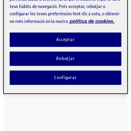
Buenas,
teus hàbits de navegació. Pots acceptar, rebutjar o
Aquí dejo mi propuesta de solución a la problemática
configurar les teves preferències fent clic a sota, o obtenir-
del acoso/ciberacoso escolar.
ne més informació en la nostra
política de cookies.
Acceptar
Rebutjar
Configurar