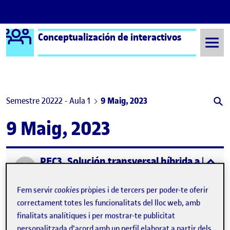
Logo Ágora
Conceptualización de interactivos
Saltar al contingut
Semestre 20222 - Aula 1
9 Maig, 2023
9 Maig, 2023
PEC3. Solución transversal híbrida a la pro
Publicat per
expa
Publicat per
Antonio Jesus Quesada Puch
Visibilitat:
Data de publicació
el PEC3. Solución transversal híbrida 
Públic
-
9 Maig 2023
-
comentari
Fem servir
cookies
pròpies i de tercers per poder-te oferir
correctament totes les funcionalitats del lloc web, amb
finalitats analítiques i per mostrar-te publicitat
personalitzada d'acord amb un perfil elaborat a partir dels