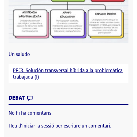
Un saludo
PEC3. Solución transversal híbrida a la problemática
trabajada (I)
CONTRIBUTION
0
EL PEC3. SOLUCIÓN TRANSVERSAL HÍBRID
DEBAT
No hi ha comentaris.
Heu d'
iniciar la sessió
per escriure un comentari.