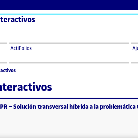
teractivos
ActiFolios
Aj
ractivos
nteractivos
PR – Solución transversal híbrida a la problemática 
interactivos
PR – Solución transversal híbrida a la problemática trabajada (II)