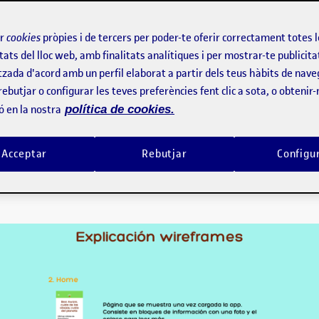
a 1. Wireframe comentado sobre la solución propuesta a la problemática dig
a presentación del proyecto PR. Proyecto Final: Solución transversal híbrid
da de las abejas, cu
ir
cookies
pròpies i de tercers per poder-te oferir correctament totes 
tats del lloc web, amb finalitats analítiques i per mostrar-te publicita
tzada d'acord amb un perfil elaborat a partir dels teus hàbits de nave
rebutjar o configurar les teves preferències fent clic a sota, o obtenir
do sobre la solución propue
ó en la nostra
política de cookies.
Acceptar
Rebutjar
Configu