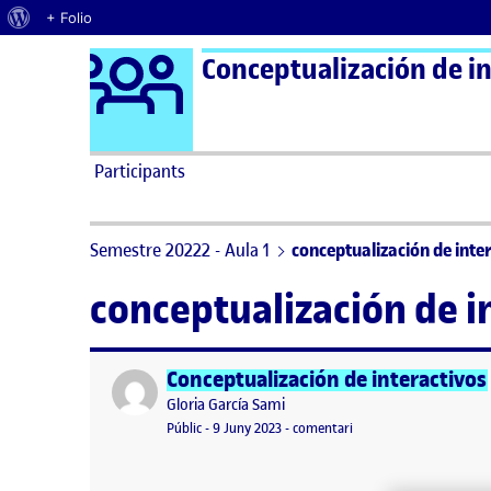
Quant al WordPress
+ Folio
Logo Ágora
Conceptualización de in
Saltar al contingut
Participants
Semestre 20222 - Aula 1
conceptualización de inte
conceptualización de i
Conceptualización de interactivos
Publicat per
Publicat per
Gloria García Sami
Visibilitat:
Data de publicació
14 juny, 2023 3:55 pm
el
Conceptualización de 
Públic
-
9 Juny 2023
-
comentari